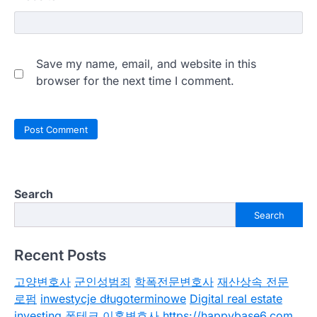
Save my name, email, and website in this
browser for the next time I comment.
Search
Search
Recent Posts
고양변호사
군인성범죄
학폭전문변호사
재산상속 전문
로펌
inwestycje długoterminowe
Digital real estate
investing
폰테크
이혼변호사
https://happybase6.com