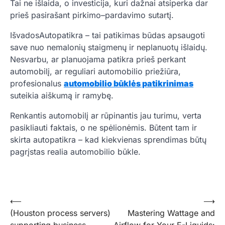
Tai ne išlaida, o investicija, kuri dažnai atsiperka dar
prieš pasirašant pirkimo–pardavimo sutartį.
IšvadosAutopatikra – tai patikimas būdas apsaugoti
save nuo nemalonių staigmenų ir neplanuotų išlaidų.
Nesvarbu, ar planuojama patikra prieš perkant
automobilį, ar reguliari automobilio priežiūra,
profesionalus
automobilio būklės patikrinimas
suteikia aiškumą ir ramybę.
Renkantis automobilį ar rūpinantis jau turimu, verta
pasikliauti faktais, o ne spėlionėmis. Būtent tam ir
skirta autopatikra – kad kiekvienas sprendimas būtų
pagrįstas realia automobilio būkle.
Post
⟵
⟶
(Houston process servers)
Mastering Wattage and
navigation