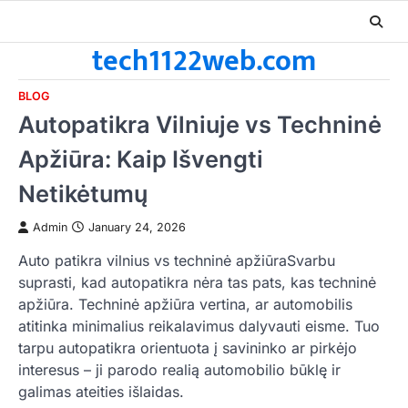
Skip
to
tech1122web.com
content
BLOG
Autopatikra Vilniuje vs Techninė
Apžiūra: Kaip Išvengti
Netikėtumų
Admin
January 24, 2026
Auto patikra vilnius vs techninė apžiūraSvarbu
suprasti, kad autopatikra nėra tas pats, kas techninė
apžiūra. Techninė apžiūra vertina, ar automobilis
atitinka minimalius reikalavimus dalyvauti eisme. Tuo
tarpu autopatikra orientuota į savininko ar pirkėjo
interesus – ji parodo realią automobilio būklę ir
galimas ateities išlaidas.